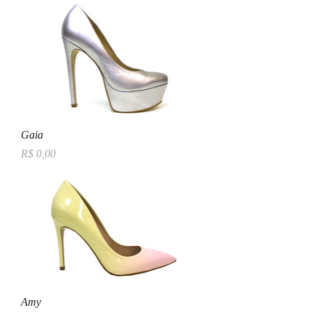
Gaia
Preço
R$ 0,00
Amy